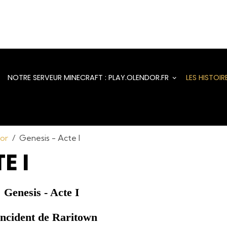
NOTRE SERVEUR MINECRAFT : PLAY.OLENDOR.FR
LES HISTOI
dor
Genesis - Acte I
E I
Genesis - Acte I
incident de Raritown