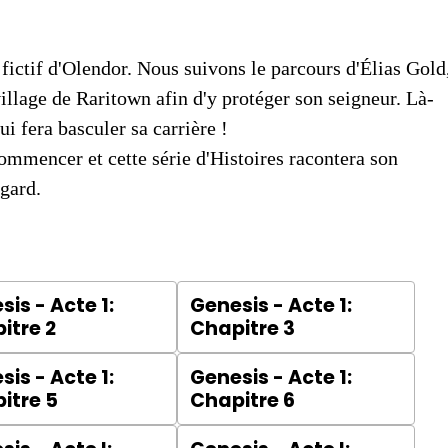
ictif d'Olendor. Nous suivons le parcours d'Élias Gold
illage de Raritown afin d'y protéger son seigneur. Là-
ui fera basculer sa carrière !
commencer et cette série d'Histoires racontera son
gard.
is - Acte 1:
Genesis - Acte 1:
itre 2
Chapitre 3
is - Acte 1:
Genesis - Acte 1:
itre 5
Chapitre 6