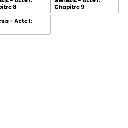
is - Acte I:
Genesis - Acte I:
itre 8
Chapitre 9
is - Acte I:
l