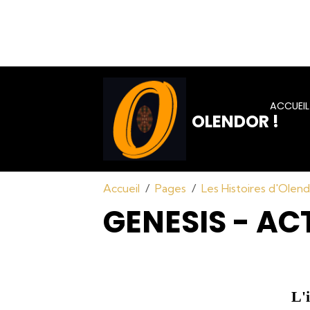
ACCUEIL
OLENDOR !
Accueil
Pages
Les Histoires d'Olen
GENESIS - ACT
L'