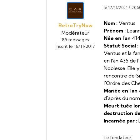
le 17/11/2021 à 20:5
Nom :
Ventus
RetroTryNow
Prénom :
Lean
Modérateur
Née en l'an
414
85 messages
Statut Social :
Inscrit le 16/11/2017
Ventus et la fa
en l'an 435 de 
Noblesse. Elle 
rencontre de Si
l'Ordre des Chev
Mariée en l'an
4
d'après du nom
Meurt tuée lor
destruction de
Incarnée par :
Le fondateur.