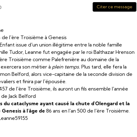
Citer ce message
0
ne
 de l'ère Troisième à Genesis
Enfant issue d'un union illégitime entre la noble famille
mille Tudor, Leanne fut engagée par le roi Balthazar Hrenson
l'ère Troisième comme Palefrenière au domaine de la
y exercera son métier à
plein temps.
Plus tard, elle fera la
mon Belford, alors vice-capitaine de la seconde division de
aliers et finira par l'épousée.
57 de l'ère Troisième, ils auront un fils ensemble l'année
 de Jack Belford
s du cataclysme ayant causé la chute d'Olengard et la
 Genesis à l'âge de
86 ans en l'an 500 de l'ère Troisième.
Leanne59155