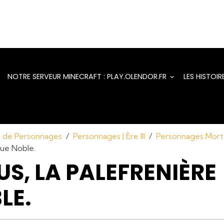
NOTRE SERVEUR MINECRAFT : PLAY.OLENDOR.FR
LES HISTOI
s de Personnages
Personnages | Ère III
Personnages Mort
nue Noble.
S, LA PALEFRENIÈRE
LE.