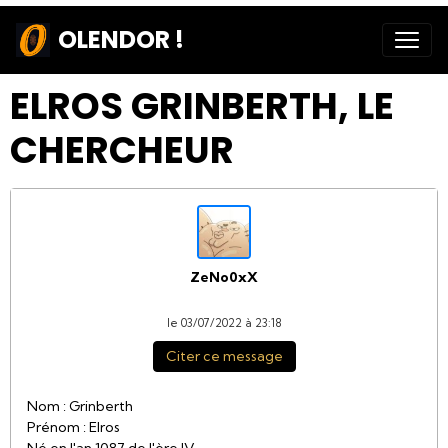
OLENDOR !
ELROS GRINBERTH, LE
CHERCHEUR
ZeNo0xX
le 03/07/2022 à 23:18
Citer ce message
Nom : Grinberth
Prénom : Elros